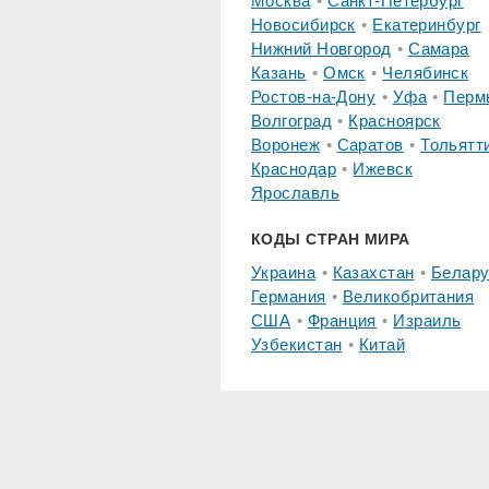
Москва
Санкт-Петербург
Новосибирск
Екатеринбург
Нижний Новгород
Самара
Казань
Омск
Челябинск
Ростов-на-Дону
Уфа
Перм
Волгоград
Красноярск
Воронеж
Саратов
Тольятт
Краснодар
Ижевск
Ярославль
КОДЫ СТРАН МИРА
Украина
Казахстан
Белару
Германия
Великобритания
США
Франция
Израиль
Узбекистан
Китай