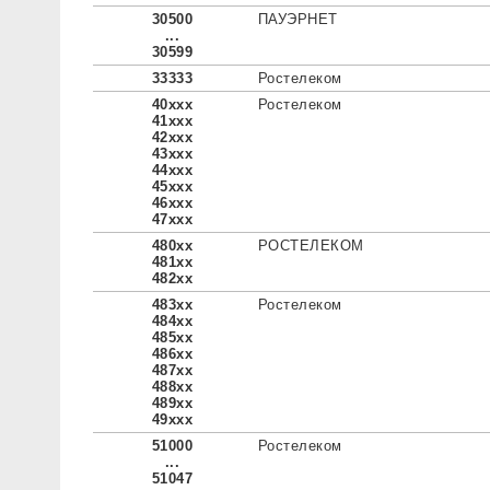
30500
ПАУЭРНЕТ
...
30599
33333
Ростелеком
40xxx
Ростелеком
41xxx
42xxx
43xxx
44xxx
45xxx
46xxx
47xxx
480xx
РОСТЕЛЕКОМ
481xx
482xx
483xx
Ростелеком
484xx
485xx
486xx
487xx
488xx
489xx
49xxx
51000
Ростелеком
...
51047