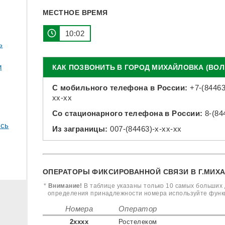
МЕСТНОЕ ВРЕМЯ
10:02
ь
и
КАК ПОЗВОНИТЬ В ГОРОД МИХАЙЛОВКА (ВО
С мобильного телефона в России:
+7-(84463
xx-xx
Со стационарного телефона в России:
8-(84
сь
Из заграницы:
007-(84463)-x-xx-xx
ОПЕРАТОРЫ ФИКСИРОВАННОЙ СВЯЗИ В Г.МИХА
*
Внимание!
В таблице указаны только 10 самых больших 
определения принадлежности номера используйте фун
Номера
Оператор
2xxxx
Ростелеком