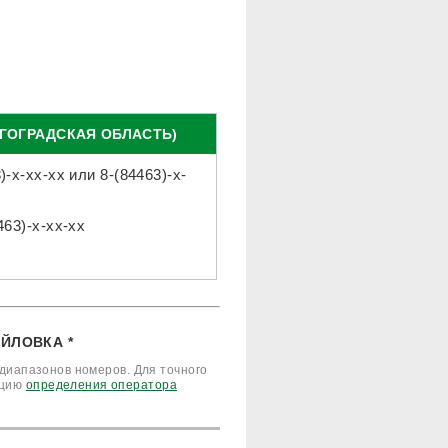
ЛГОГРАДСКАЯ ОБЛАСТЬ)
)-x-xx-xx
или
8-(84463)-x-
463)-x-xx-xx
ЙЛОВКА *
диапазонов номеров. Для точного
кцию
определения оператора