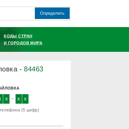
Определить
КОДЫ СТРАН
И ГОРОДОВ МИРА
ловка -
84463
ХАЙЛОВКА
x
x
-
x
x
телефона (5 цифр)