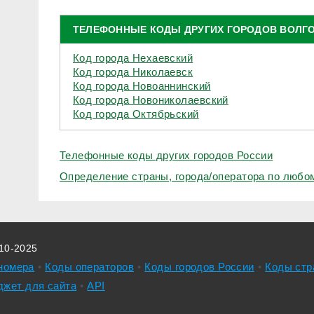
ТЕЛЕФОННЫЕ КОДЫ ДРУГИХ ГОРОДОВ ВОЛГ
Код города Нехаевский
Код города Николаевск
Код города Новоаннинский
Код города Новониколаевский
Код города Октябрьский
Телефонные коды других городов России
Определение страны, города/оператора по люб
010-2025
номера
Коды операторов
Коды городов России
Коды стр
джет для сайта
API