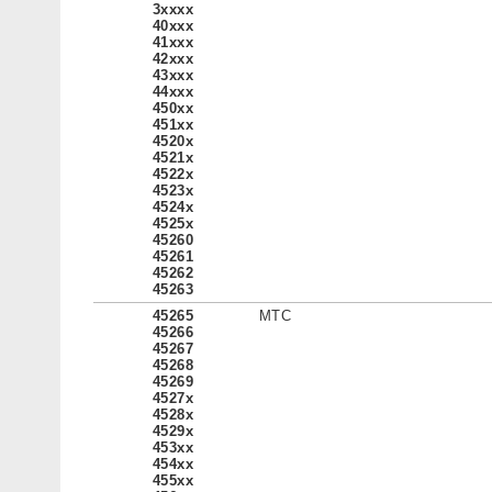
3xxxx
40xxx
41xxx
42xxx
43xxx
44xxx
450xx
451xx
4520x
4521x
4522x
4523x
4524x
4525x
45260
45261
45262
45263
45265
МТС
45266
45267
45268
45269
4527x
4528x
4529x
453xx
454xx
455xx