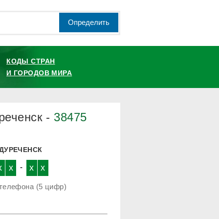
Определить
КОДЫ СТРАН
И ГОРОДОВ МИРА
реченск -
38475
ЖДУРЕЧЕНСК
x
x
-
x
x
телефона (5 цифр)