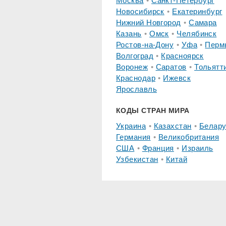
Москва
Санкт-Петербург
Новосибирск
Екатеринбург
Нижний Новгород
Самара
Казань
Омск
Челябинск
Ростов-на-Дону
Уфа
Перм
Волгоград
Красноярск
Воронеж
Саратов
Тольятт
Краснодар
Ижевск
Ярославль
КОДЫ СТРАН МИРА
Украина
Казахстан
Белару
Германия
Великобритания
США
Франция
Израиль
Узбекистан
Китай