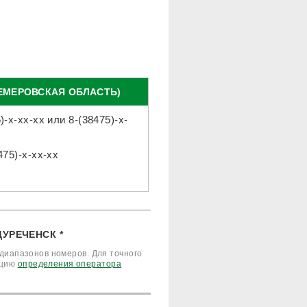
ЕМЕРОВСКАЯ ОБЛАСТЬ)
)-x-xx-xx
или
8-(38475)-x-
475)-x-xx-xx
УРЕЧЕНСК *
диапазонов номеров. Для точного
кцию
определения оператора