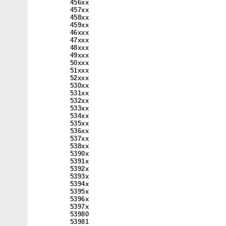
456xx
457xx
458xx
459xx
46xxx
47xxx
48xxx
49xxx
50xxx
51xxx
52xxx
530xx
531xx
532xx
533xx
534xx
535xx
536xx
537xx
538xx
5390x
5391x
5392x
5393x
5394x
5395x
5396x
5397x
53980
53981