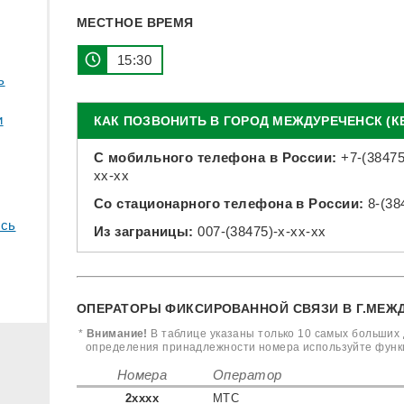
МЕСТНОЕ ВРЕМЯ
15 30
ь
и
КАК ПОЗВОНИТЬ В ГОРОД МЕЖДУРЕЧЕНСК (К
С мобильного телефона в России:
+7-(38475
xx-xx
Со стационарного телефона в России:
8-(38
сь
Из заграницы:
007-(38475)-x-xx-xx
ОПЕРАТОРЫ ФИКСИРОВАННОЙ СВЯЗИ В Г.МЕЖД
*
Внимание!
В таблице указаны только 10 самых больших 
определения принадлежности номера используйте фун
Номера
Оператор
2xxxx
МТС