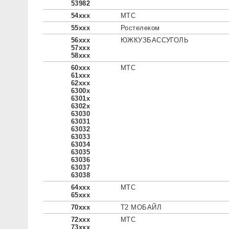
53982
54xxx
МТС
55xxx
Ростелеком
56xxx
ЮЖКУЗБАССУГОЛЬ
57xxx
58xxx
60xxx
МТС
61xxx
62xxx
6300x
6301x
6302x
63030
63031
63032
63033
63034
63035
63036
63037
63038
64xxx
МТС
65xxx
70xxx
Т2 МОБАЙЛ
72xxx
МТС
73xxx