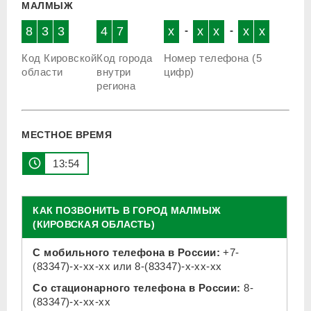
МАЛМЫЖ
8
3
3
4
7
x
-
x
x
-
x
x
Код Кировской
Код города
Номер телефона (5
области
внутри
цифр)
региона
МЕСТНОЕ ВРЕМЯ
13 54
КАК ПОЗВОНИТЬ В ГОРОД МАЛМЫЖ
(КИРОВСКАЯ ОБЛАСТЬ)
С мобильного телефона в России:
+7-
(83347)-x-xx-xx
или
8-(83347)-x-xx-xx
Со стационарного телефона в России:
8-
(83347)-x-xx-xx