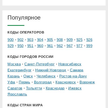
Популярное
КОДЫ ОПЕРАТОРОВ
900
902
903
904
905
908
909
925
926
929
950
951
960
961
962
967
977
999
КОДЫ ГОРОДОВ РОССИИ
Москва
Санкт-Петербург
Новосибирск
Екатеринбург
Нижний Новгород
Самара
Казань
Омск
Челябинск
Ростов-на-Дону
Уфа
Пермь
Волгоград
Красноярск
Воронеж
Саратов
Тольятти
Краснодар
Ижевск
Ярославль
КОДЫ СТРАН МИРА