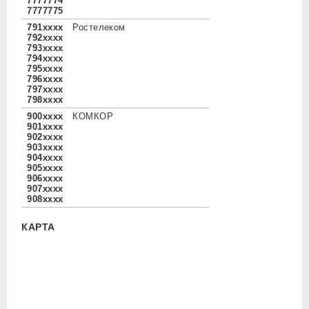
7777774
7777775
791xxxx
Ростелеком
792xxxx
793xxxx
794xxxx
795xxxx
796xxxx
797xxxx
798xxxx
900xxxx
КОМКОР
901xxxx
902xxxx
903xxxx
904xxxx
905xxxx
906xxxx
907xxxx
908xxxx
КАРТА