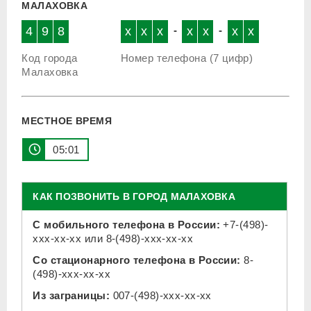
МАЛАХОВКА
4
9
8
x
x
x
-
x
x
-
x
x
Код города
Номер телефона (7 цифр)
Малаховка
МЕСТНОЕ ВРЕМЯ
05 01
КАК ПОЗВОНИТЬ В ГОРОД МАЛАХОВКА
С мобильного телефона в России:
+7-(498)-
xxx-xx-xx
или
8-(498)-xxx-xx-xx
Со стационарного телефона в России:
8-
(498)-xxx-xx-xx
Из заграницы:
007-(498)-xxx-xx-xx