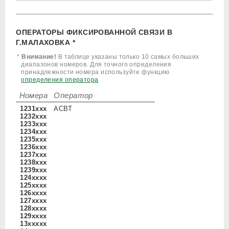
ОПЕРАТОРЫ ФИКСИРОВАННОЙ СВЯЗИ В
Г.МАЛАХОВКА *
*
Внимание!
В таблице указаны только 10 самых больших
диапазонов номеров. Для точного определения
принадлежности номера используйте функцию
определения оператора
Номера
Оператор
1231xxx
АСВТ
1232xxx
1233xxx
1234xxx
1235xxx
1236xxx
1237xxx
1238xxx
1239xxx
124xxxx
125xxxx
126xxxx
127xxxx
128xxxx
129xxxx
13xxxxx