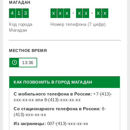
МАГАДАН
4
1
3
x
x
x
-
x
x
-
x
x
Код города
Номер телефона (7 цифр)
Магадан
МЕСТНОЕ ВРЕМЯ
13:36
КАК ПОЗВОНИТЬ В ГОРОД МАГАДАН
С мобильного телефона в России:
+7-(413)-
xxx-xx-xx
или
8-(413)-xxx-xx-xx
Со стационарного телефона в России:
8-
(413)-xxx-xx-xx
Из заграницы:
007-(413)-xxx-xx-xx