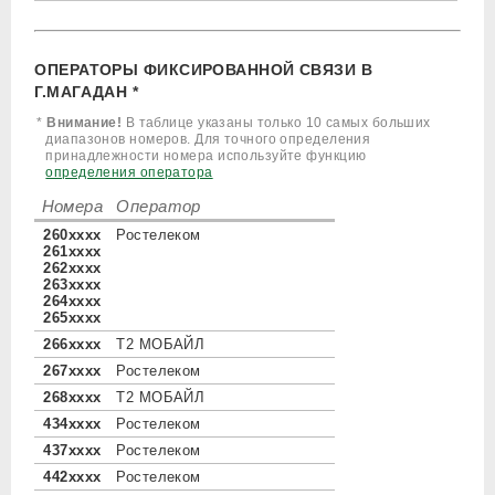
ОПЕРАТОРЫ ФИКСИРОВАННОЙ СВЯЗИ В
Г.МАГАДАН *
*
Внимание!
В таблице указаны только 10 самых больших
диапазонов номеров. Для точного определения
принадлежности номера используйте функцию
определения оператора
Номера
Оператор
260xxxx
Ростелеком
261xxxx
262xxxx
263xxxx
264xxxx
265xxxx
266xxxx
Т2 МОБАЙЛ
267xxxx
Ростелеком
268xxxx
Т2 МОБАЙЛ
434xxxx
Ростелеком
437xxxx
Ростелеком
442xxxx
Ростелеком