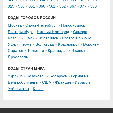
929
950
951
960
961
962
967
977
999
КОДЫ ГОРОДОВ РОССИИ
Москва
Санкт-Петербург
Новосибирск
Екатеринбург
Нижний Новгород
Самара
Казань
Омск
Челябинск
Ростов-на-Дону
Уфа
Пермь
Волгоград
Красноярск
Воронеж
Саратов
Тольятти
Краснодар
Ижевск
Ярославль
КОДЫ СТРАН МИРА
Украина
Казахстан
Беларусь
Германия
Великобритания
США
Франция
Израиль
Узбекистан
Китай