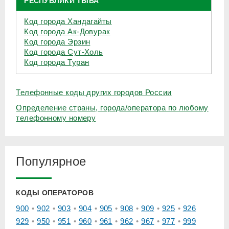
РЕСПУБЛИКИ ТЫВА
Код города Хандагайты
Код города Ак-Довурак
Код города Эрзин
Код города Сут-Холь
Код города Туран
Телефонные коды других городов России
Определение страны, города/оператора по любому
телефонному номеру
Популярное
КОДЫ ОПЕРАТОРОВ
900
902
903
904
905
908
909
925
926
929
950
951
960
961
962
967
977
999