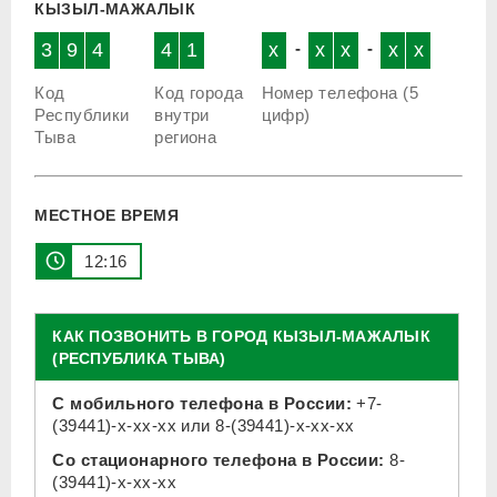
КЫЗЫЛ-МАЖАЛЫК
3
9
4
4
1
x
-
x
x
-
x
x
Код
Код города
Номер телефона (5
Республики
внутри
цифр)
Тыва
региона
МЕСТНОЕ ВРЕМЯ
12:16
КАК ПОЗВОНИТЬ В ГОРОД КЫЗЫЛ-МАЖАЛЫК
(РЕСПУБЛИКА ТЫВА)
С мобильного телефона в России:
+7-
(39441)-x-xx-xx
или
8-(39441)-x-xx-xx
Со стационарного телефона в России:
8-
(39441)-x-xx-xx