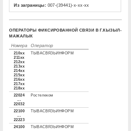
Из заграницы:
007-(39441)-x-xx-xx
ОПЕРАТОРЫ ФИКСИРОВАННОЙ СВЯЗИ В Г.КЫЗЫЛ-
МАЖАЛЫК
Номера
Оператор
210xx
ТЫВАСВЯЗЬИНФОРМ
211xx
212xx
213xx
214xx
215xx
216xx
217xx
218xx
22024
Ростелеком
...
22032
22100
ТЫВАСВЯЗЬИНФОРМ
...
22223
24100
ТЫВАСВЯЗЬИНФОРМ