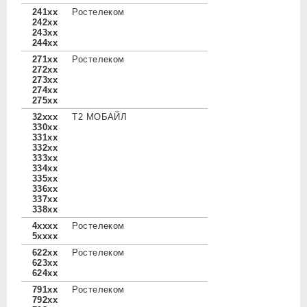
241xx
Ростелеком
242xx
243xx
244xx
271xx
Ростелеком
272xx
273xx
274xx
275xx
32xxx
Т2 МОБАЙЛ
330xx
331xx
332xx
333xx
334xx
335xx
336xx
337xx
338xx
4xxxx
Ростелеком
5xxxx
622xx
Ростелеком
623xx
624xx
791xx
Ростелеком
792xx