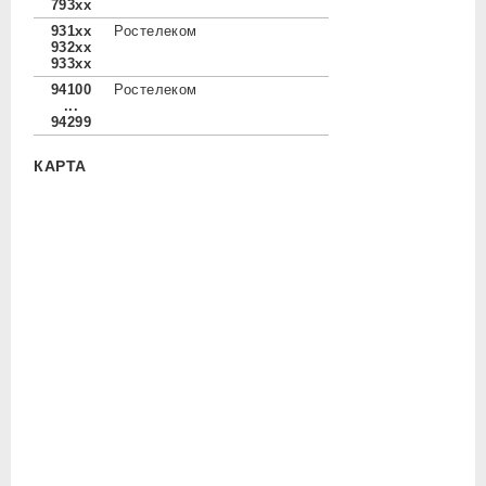
793xx
931xx
Ростелеком
932xx
933xx
94100
Ростелеком
...
94299
КАРТА