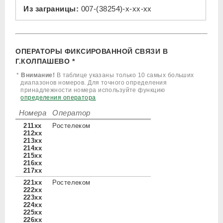
Из заграницы:
007-(38254)-x-xx-xx
ОПЕРАТОРЫ ФИКСИРОВАННОЙ СВЯЗИ В
Г.КОЛПАШЕВО *
*
Внимание!
В таблице указаны только 10 самых больших
диапазонов номеров. Для точного определения
принадлежности номера используйте функцию
определения оператора
Номера
Оператор
211xx
Ростелеком
212xx
213xx
214xx
215xx
216xx
217xx
221xx
Ростелеком
222xx
223xx
224xx
225xx
226xx