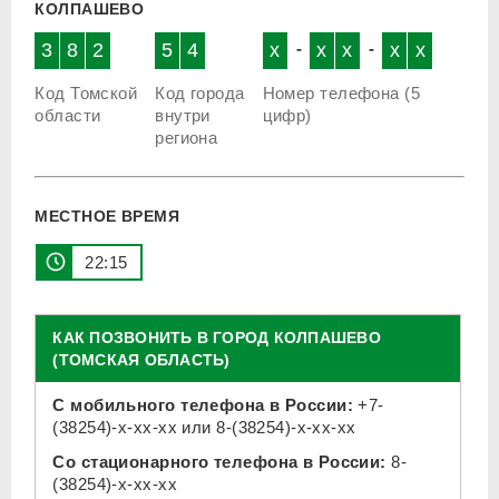
КОЛПАШЕВО
3
8
2
5
4
x
-
x
x
-
x
x
Код Томской
Код города
Номер телефона (5
области
внутри
цифр)
региона
МЕСТНОЕ ВРЕМЯ
22 15
КАК ПОЗВОНИТЬ В ГОРОД КОЛПАШЕВО
(ТОМСКАЯ ОБЛАСТЬ)
С мобильного телефона в России:
+7-
(38254)-x-xx-xx
или
8-(38254)-x-xx-xx
Со стационарного телефона в России:
8-
(38254)-x-xx-xx