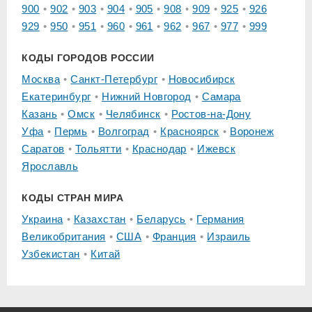
900
902
903
904
905
908
909
925
926
929
950
951
960
961
962
967
977
999
КОДЫ ГОРОДОВ РОССИИ
Москва
Санкт-Петербург
Новосибирск
Екатеринбург
Нижний Новгород
Самара
Казань
Омск
Челябинск
Ростов-на-Дону
Уфа
Пермь
Волгоград
Красноярск
Воронеж
Саратов
Тольятти
Краснодар
Ижевск
Ярославль
КОДЫ СТРАН МИРА
Украина
Казахстан
Беларусь
Германия
Великобритания
США
Франция
Израиль
Узбекистан
Китай