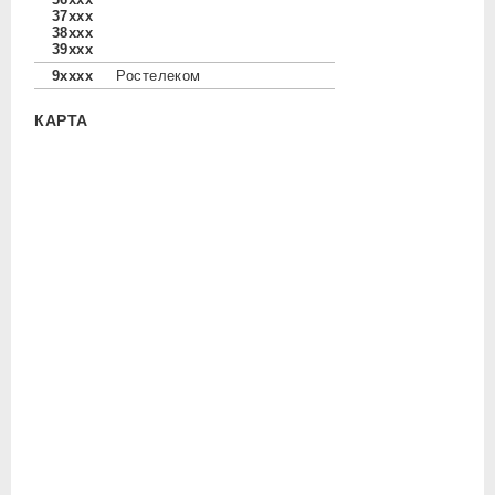
37xxx
38xxx
39xxx
9xxxx
Ростелеком
КАРТА