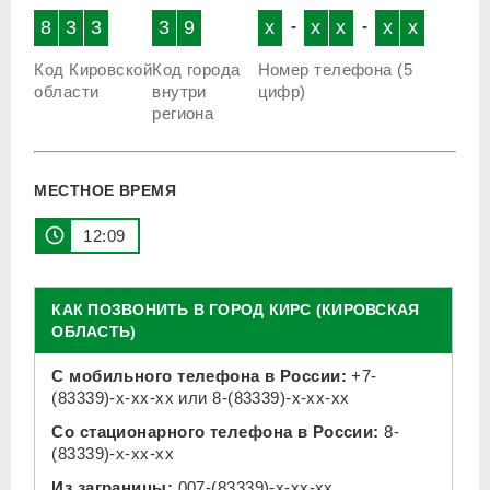
8
3
3
3
9
x
-
x
x
-
x
x
Код Кировской
Код города
Номер телефона (5
области
внутри
цифр)
региона
МЕСТНОЕ ВРЕМЯ
12 09
КАК ПОЗВОНИТЬ В ГОРОД КИРС (КИРОВСКАЯ
ОБЛАСТЬ)
С мобильного телефона в России:
+7-
(83339)-x-xx-xx
или
8-(83339)-x-xx-xx
Со стационарного телефона в России:
8-
(83339)-x-xx-xx
Из заграницы:
007-(83339)-x-xx-xx