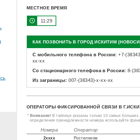
МЕСТНОЕ ВРЕМЯ
11:29
ь
и
КАК ПОЗВОНИТЬ В ГОРОД ИСКИТИМ (НОВОСИ
С мобильного телефона в России:
+7-(38343
xx-xx
Со стационарного телефона в России:
8-(38
сь
Из заграницы:
007-(38343)-x-xx-xx
ОПЕРАТОРЫ ФИКСИРОВАННОЙ СВЯЗИ В Г.ИСКИ
*
Внимание!
В таблице указаны только 10 самых больших 
определения принадлежности номера используйте фун
Номера
Оператор
2xxxx
Ростелеком