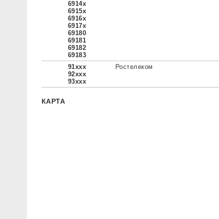
6914x
6915x
6916x
6917x
69180
69181
69182
69183
91xxx
Ростелеком
92xxx
93xxx
КАРТА