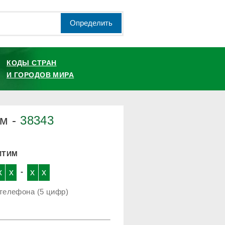
Определить
КОДЫ СТРАН
И ГОРОДОВ МИРА
им -
38343
ИТИМ
x
x
-
x
x
телефона (5 цифр)