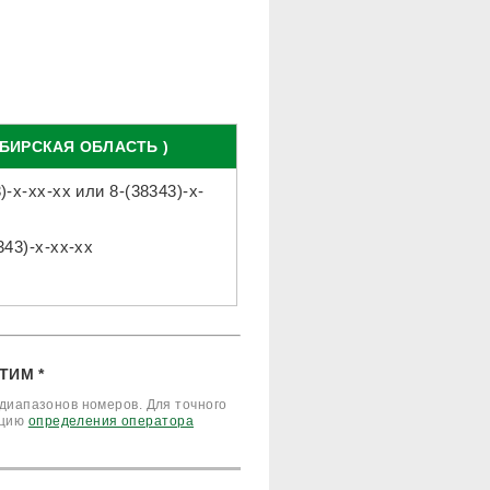
БИРСКАЯ ОБЛАСТЬ )
)-x-xx-xx
или
8-(38343)-x-
343)-x-xx-xx
ТИМ *
диапазонов номеров. Для точного
кцию
определения оператора