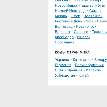
Москва
Санкт-Петербург
Новосибирск
Екатеринбург
Нижний Новгород
Самара
Казань
Омск
Челябинск
Ростов-на-Дону
Уфа
Перм
Волгоград
Красноярск
Воронеж
Саратов
Тольятт
Краснодар
Ижевск
Ярославль
КОДЫ СТРАН МИРА
Украина
Казахстан
Белару
Германия
Великобритания
США
Франция
Израиль
Узбекистан
Китай