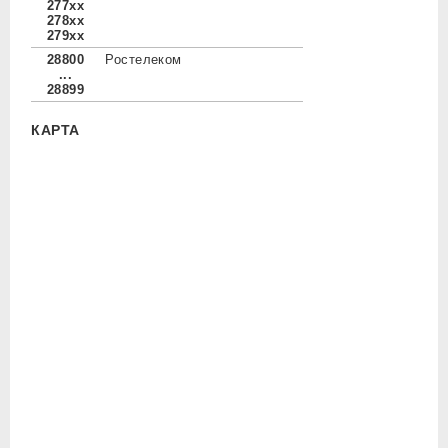
277xx
278xx
279xx
28800
Ростелеком
...
28899
КАРТА