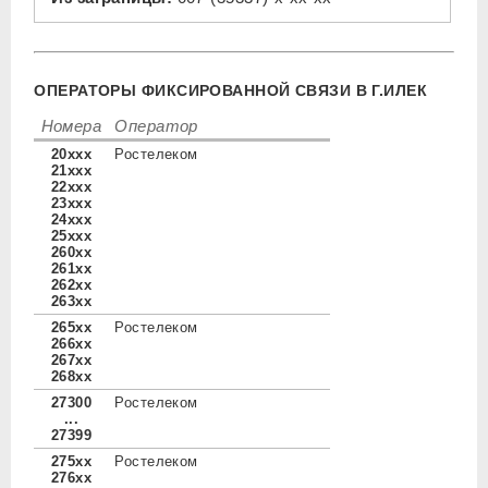
ОПЕРАТОРЫ ФИКСИРОВАННОЙ СВЯЗИ В Г.ИЛЕК
Номера
Оператор
20xxx
Ростелеком
21xxx
22xxx
23xxx
24xxx
25xxx
260xx
261xx
262xx
263xx
265xx
Ростелеком
266xx
267xx
268xx
27300
Ростелеком
...
27399
275xx
Ростелеком
276xx