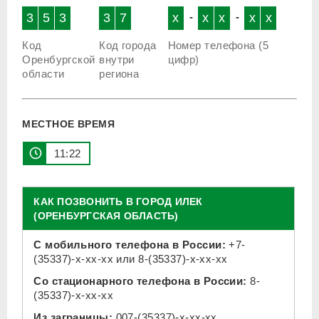
3
5
3
3
7
x
-
x
x
-
x
x
Код
Код города
Номер телефона (5
Оренбургской
внутри
цифр)
области
региона
МЕСТНОЕ ВРЕМЯ
11 22
КАК ПОЗВОНИТЬ В ГОРОД ИЛЕК
(ОРЕНБУРГСКАЯ ОБЛАСТЬ)
С мобильного телефона в России:
+7-
(35337)-x-xx-xx
или
8-(35337)-x-xx-xx
Со стационарного телефона в России:
8-
(35337)-x-xx-xx
Из заграницы:
007-(35337)-x-xx-xx