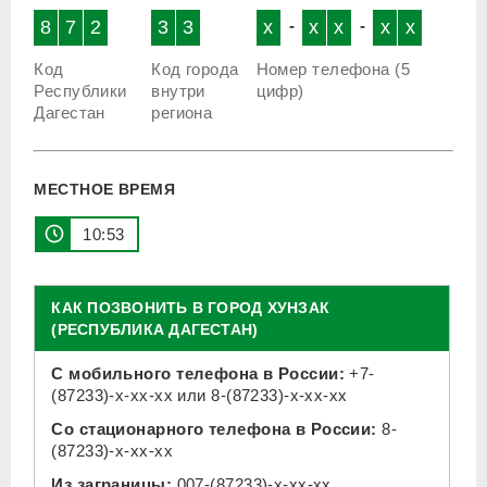
8
7
2
3
3
x
-
x
x
-
x
x
Код
Код города
Номер телефона (5
Республики
внутри
цифр)
Дагестан
региона
МЕСТНОЕ ВРЕМЯ
10:53
КАК ПОЗВОНИТЬ В ГОРОД ХУНЗАК
(РЕСПУБЛИКА ДАГЕСТАН)
С мобильного телефона в России:
+7-
(87233)-x-xx-xx
или
8-(87233)-x-xx-xx
Со стационарного телефона в России:
8-
(87233)-x-xx-xx
Из заграницы:
007-(87233)-x-xx-xx