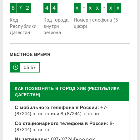
8
7
2
4
4
x
-
x
x
-
x
x
Код
Код города
Номер телефона (5
Республики
внутри
цифр)
Дагестан
региона
МЕСТНОЕ ВРЕМЯ
05 57
КАК ПОЗВОНИТЬ В ГОРОД ХИВ (РЕСПУБЛИКА
ДАГЕСТАН)
С мобильного телефона в России:
+7-
(87244)-x-xx-xx
или
8-(87244)-x-xx-xx
Со стационарного телефона в России:
8-
(87244)-x-xx-xx
Из заграницы:
007-(87244)-x-xx-xx