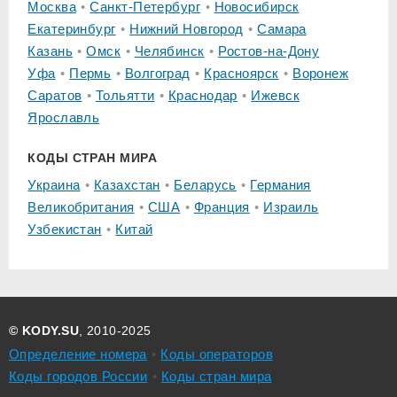
Москва
Санкт-Петербург
Новосибирск
Екатеринбург
Нижний Новгород
Самара
Казань
Омск
Челябинск
Ростов-на-Дону
Уфа
Пермь
Волгоград
Красноярск
Воронеж
Саратов
Тольятти
Краснодар
Ижевск
Ярославль
КОДЫ СТРАН МИРА
Украина
Казахстан
Беларусь
Германия
Великобритания
США
Франция
Израиль
Узбекистан
Китай
© KODY.SU
, 2010-2025
Определение номера
Коды операторов
Коды городов России
Коды стран мира