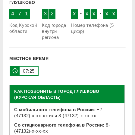
ГЛУШКОВО
4
7
1
3
2
x
-
x
x
-
x
x
Код Курской
Код города
Номер телефона (5
области
внутри
цифр)
региона
МЕСТНОЕ ВРЕМЯ
07:25
КАК ПОЗВОНИТЬ В ГОРОД ГЛУШКОВО
(КУРСКАЯ ОБЛАСТЬ)
С мобильного телефона в России:
+7-
(47132)-x-xx-xx
или
8-(47132)-x-xx-xx
Со стационарного телефона в России:
8-
(47132)-x-xx-xx