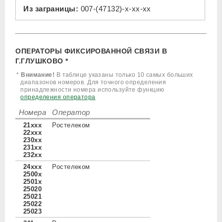
Из заграницы:
007-(47132)-x-xx-xx
ОПЕРАТОРЫ ФИКСИРОВАННОЙ СВЯЗИ В
Г.ГЛУШКОВО *
*
Внимание!
В таблице указаны только 10 самых больших
диапазонов номеров. Для точного определения
принадлежности номера используйте функцию
определения оператора
Номера
Оператор
21xxx
Ростелеком
22xxx
230xx
231xx
232xx
24xxx
Ростелеком
2500x
2501x
25020
25021
25022
25023