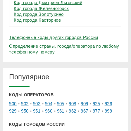
Код города Дмитриев Льговский
Код города Железногорск
Код города Золотухино
Код города Касторное
Телефонные коды других городов России
Определение страны, города/оператора по любому
телефонному номеру
Популярное
КОДЫ ОПЕРАТОРОВ
900
902
903
904
905
908
909
925
926
929
950
951
960
961
962
967
977
999
КОДЫ ГОРОДОВ РОССИИ