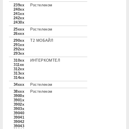
239xx
Ростелеком
240xx
241xx
242xx
2430x
25xxx
Ростелеком
26xxx
290xx
Т2 МОБАЙЛ
291xx
292xx
293xx
310xx
ИНТЕРКОМТЕЛ
311xx
312xx
313xx
314xx
34xxx
Ростелеком
38xxx
Ростелеком
3900x
3901x
3902x
3903x
39040
39041
39042
39043