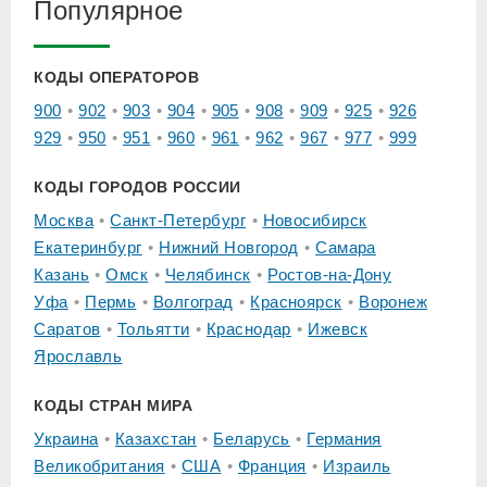
Популярное
КОДЫ ОПЕРАТОРОВ
900
902
903
904
905
908
909
925
926
929
950
951
960
961
962
967
977
999
КОДЫ ГОРОДОВ РОССИИ
Москва
Санкт-Петербург
Новосибирск
Екатеринбург
Нижний Новгород
Самара
Казань
Омск
Челябинск
Ростов-на-Дону
Уфа
Пермь
Волгоград
Красноярск
Воронеж
Саратов
Тольятти
Краснодар
Ижевск
Ярославль
КОДЫ СТРАН МИРА
Украина
Казахстан
Беларусь
Германия
Великобритания
США
Франция
Израиль