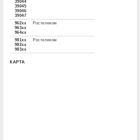
39044
39045
39046
39047
962xx
Ростелеком
963xx
964xx
981xx
Ростелеком
982xx
983xx
КАРТА