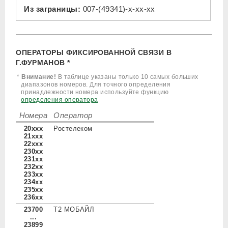
Из заграницы:
007-(49341)-x-xx-xx
ОПЕРАТОРЫ ФИКСИРОВАННОЙ СВЯЗИ В
Г.ФУРМАНОВ *
*
Внимание!
В таблице указаны только 10 самых больших
диапазонов номеров. Для точного определения
принадлежности номера используйте функцию
определения оператора
Номера
Оператор
20xxx
Ростелеком
21xxx
22xxx
230xx
231xx
232xx
233xx
234xx
235xx
236xx
23700
Т2 МОБАЙЛ
...
23899