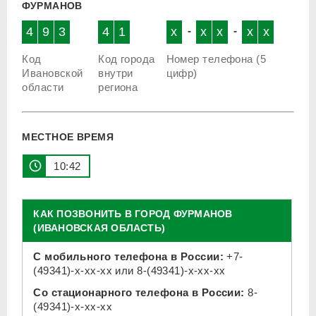
ФУРМАНОВ
4
9
3
4
1
x
-
x
x
-
x
x
Код
Код города
Номер телефона (5
Ивановской
внутри
цифр)
области
региона
МЕСТНОЕ ВРЕМЯ
10:42
КАК ПОЗВОНИТЬ В ГОРОД ФУРМАНОВ
(ИВАНОВСКАЯ ОБЛАСТЬ)
С мобильного телефона в России:
+7-
(49341)-x-xx-xx
или
8-(49341)-x-xx-xx
Со стационарного телефона в России:
8-
(49341)-x-xx-xx