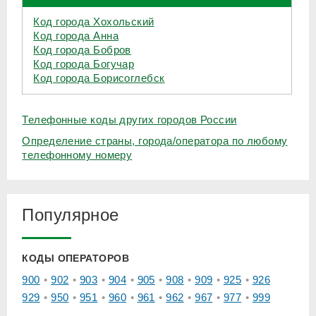
Код города Хохольский
Код города Анна
Код города Бобров
Код города Богучар
Код города Борисоглебск
Телефонные коды других городов России
Определение страны, города/оператора по любому
телефонному номеру
Популярное
КОДЫ ОПЕРАТОРОВ
900
902
903
904
905
908
909
925
926
929
950
951
960
961
962
967
977
999