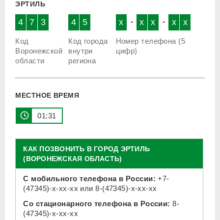
ЭРТИЛЬ
4
7
3
4
5
x
-
x
x
-
x
x
Код
Код города
Номер телефона (5
Воронежской
внутри
цифр)
области
региона
МЕСТНОЕ ВРЕМЯ
01 31
КАК ПОЗВОНИТЬ В ГОРОД ЭРТИЛЬ
(ВОРОНЕЖСКАЯ ОБЛАСТЬ)
С мобильного телефона в России:
+7-
(47345)-x-xx-xx
или
8-(47345)-x-xx-xx
Со стационарного телефона в России:
8-
(47345)-x-xx-xx