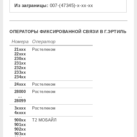
Из заграницы:
007-(47345)-x-xx-xx
ОПЕРАТОРЫ ФИКСИРОВАННОЙ СВЯЗИ В Г.ЭРТИЛЬ
Номера
Оператор
21xxx
Ростелеком
22xxx
230xx
231xx
232xx
233xx
234xx
24xxx
Ростелеком
28000
Ростелеком
...
28099
3xxxx
Ростелеком
4xxxx
900xx
Т2 МОБАЙЛ
901xx
902xx
903xx