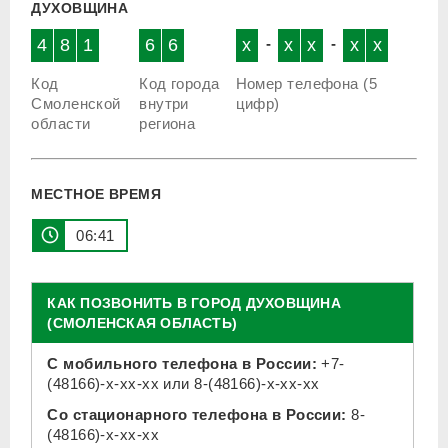
ДУХОВЩИНА
4
8
1
6
6
x
-
x
x
-
x
x
Код
Код города
Номер телефона (5
Смоленской
внутри
цифр)
области
региона
МЕСТНОЕ ВРЕМЯ
06:41
КАК ПОЗВОНИТЬ В ГОРОД ДУХОВЩИНА
(СМОЛЕНСКАЯ ОБЛАСТЬ)
С мобильного телефона в России:
+7-
(48166)-x-xx-xx
или
8-(48166)-x-xx-xx
Со стационарного телефона в России:
8-
(48166)-x-xx-xx