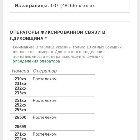
Из заграницы:
007-(48166)-x-xx-xx
ОПЕРАТОРЫ ФИКСИРОВАННОЙ СВЯЗИ В
Г.ДУХОВЩИНА *
*
Внимание!
В таблице указаны только 10 самых больших
диапазонов номеров. Для точного определения
принадлежности номера используйте функцию
определения оператора
Номера
Оператор
230xx
Ростелеком
231xx
232xx
233xx
251xx
Ростелеком
252xx
253xx
26500
Ростелеком
...
26699
271xx
Ростелеком
272xx