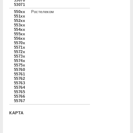
53070
53071
550xx
Ростелеком
551xx
552xx
553xx
554xx
555xx
556xx
5570x
5571x
5572x
5573x
5574x
5575x
55760
55761
55762
55763
55764
55765
55766
55767
КАРТА