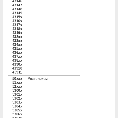
43146
43147
43148
43149
4315x
4316x
4317x
4318x
4319x
432xx
433xx
434xx
435xx
436xx
437xx
438xx
4390x
43910
43911
50xxx
Ростелеком
51xxx
52xxx
5300x
5301x
5302x
5303x
5304x
5305x
5306x