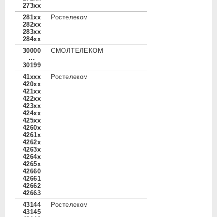
273xx
281xx
Ростелеком
282xx
283xx
284xx
30000
СМОЛТЕЛЕКОМ
...
30199
41xxx
Ростелеком
420xx
421xx
422xx
423xx
424xx
425xx
4260x
4261x
4262x
4263x
4264x
4265x
42660
42661
42662
42663
43144
Ростелеком
43145