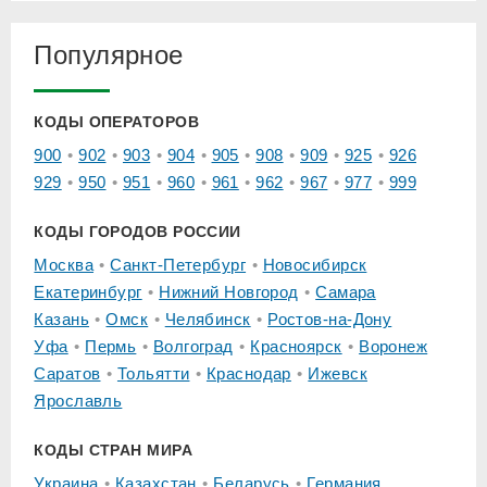
Популярное
КОДЫ ОПЕРАТОРОВ
900
902
903
904
905
908
909
925
926
929
950
951
960
961
962
967
977
999
КОДЫ ГОРОДОВ РОССИИ
Москва
Санкт-Петербург
Новосибирск
Екатеринбург
Нижний Новгород
Самара
Казань
Омск
Челябинск
Ростов-на-Дону
Уфа
Пермь
Волгоград
Красноярск
Воронеж
Саратов
Тольятти
Краснодар
Ижевск
Ярославль
КОДЫ СТРАН МИРА
Украина
Казахстан
Беларусь
Германия