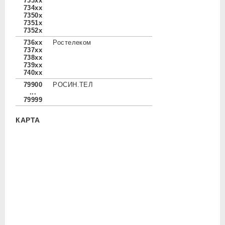
733xx
734xx
7350x
7351x
7352x
736xx
Ростелеком
737xx
738xx
739xx
740xx
79900
РОСИН.ТЕЛ
...
79999
КАРТА