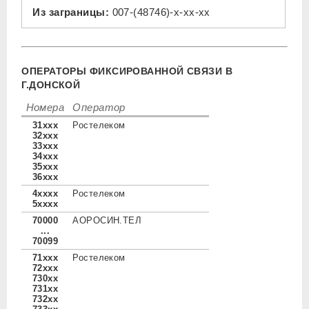
Из заграницы:
007-(48746)-x-xx-xx
ОПЕРАТОРЫ ФИКСИРОВАННОЙ СВЯЗИ В
Г.ДОНСКОЙ
Номера
Оператор
31xxx
Ростелеком
32xxx
33xxx
34xxx
35xxx
36xxx
4xxxx
Ростелеком
5xxxx
70000
АОРОСИН.ТЕЛ
...
70099
71xxx
Ростелеком
72xxx
730xx
731xx
732xx