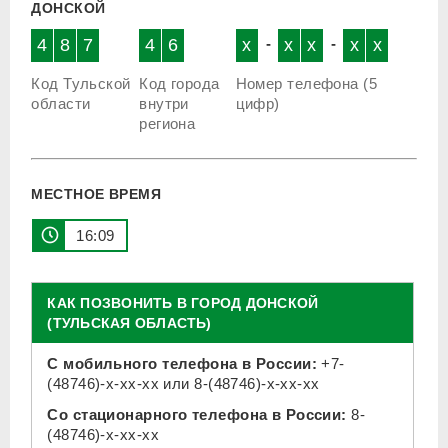
ДОНСКОЙ
4
8
7
4
6
x
-
x
x
-
x
x
Код Тульской
Код города
Номер телефона (5
области
внутри
цифр)
региона
МЕСТНОЕ ВРЕМЯ
16:09
КАК ПОЗВОНИТЬ В ГОРОД ДОНСКОЙ
(ТУЛЬСКАЯ ОБЛАСТЬ)
С мобильного телефона в России:
+7-
(48746)-x-xx-xx
или
8-(48746)-x-xx-xx
Со стационарного телефона в России:
8-
(48746)-x-xx-xx