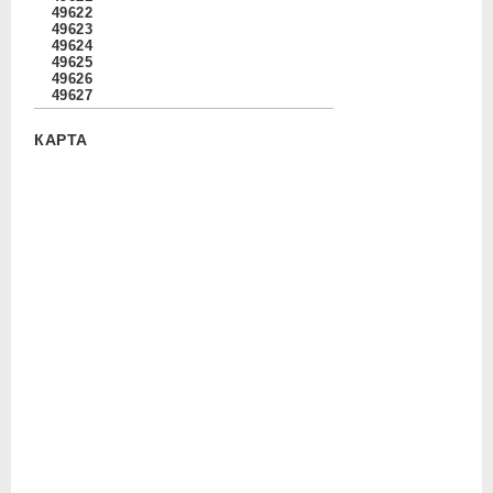
49622
49623
49624
49625
49626
49627
КАРТА