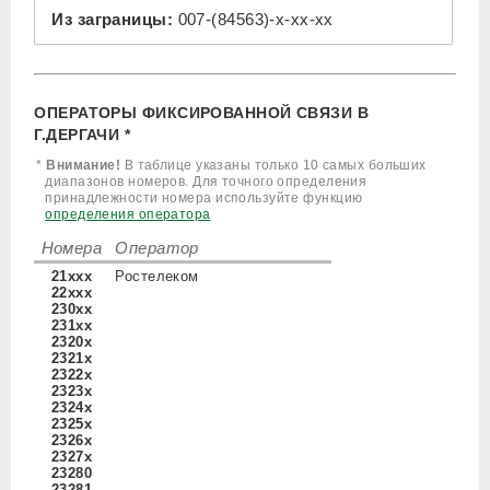
Из заграницы:
007-(84563)-x-xx-xx
ОПЕРАТОРЫ ФИКСИРОВАННОЙ СВЯЗИ В
Г.ДЕРГАЧИ *
*
Внимание!
В таблице указаны только 10 самых больших
диапазонов номеров. Для точного определения
принадлежности номера используйте функцию
определения оператора
Номера
Оператор
21xxx
Ростелеком
22xxx
230xx
231xx
2320x
2321x
2322x
2323x
2324x
2325x
2326x
2327x
23280
23281