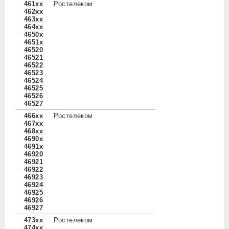
461xx
Ростелеком
462xx
463xx
464xx
4650x
4651x
46520
46521
46522
46523
46524
46525
46526
46527
466xx
Ростелеком
467xx
468xx
4690x
4691x
46920
46921
46922
46923
46924
46925
46926
46927
473xx
Ростелеком
474xx