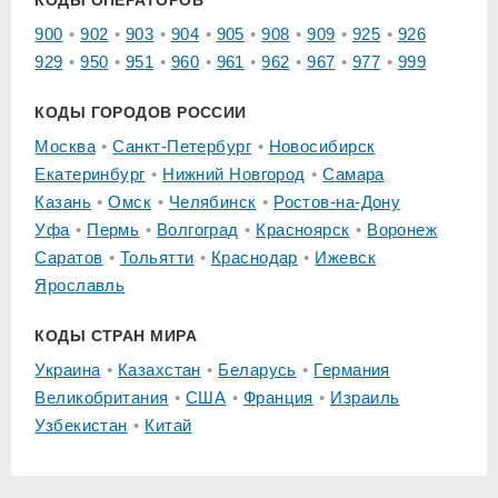
КОДЫ ОПЕРАТОРОВ
900
902
903
904
905
908
909
925
926
929
950
951
960
961
962
967
977
999
КОДЫ ГОРОДОВ РОССИИ
Москва
Санкт-Петербург
Новосибирск
Екатеринбург
Нижний Новгород
Самара
Казань
Омск
Челябинск
Ростов-на-Дону
Уфа
Пермь
Волгоград
Красноярск
Воронеж
Саратов
Тольятти
Краснодар
Ижевск
Ярославль
КОДЫ СТРАН МИРА
Украина
Казахстан
Беларусь
Германия
Великобритания
США
Франция
Израиль
Узбекистан
Китай