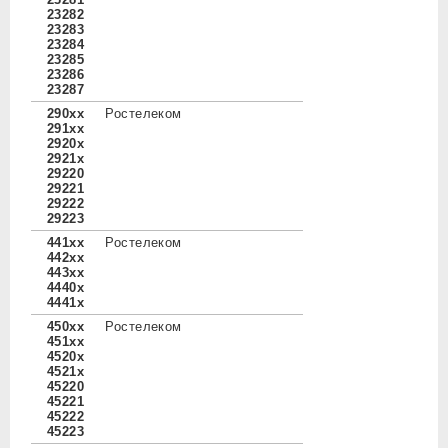
23282
23283
23284
23285
23286
23287
290xx
Ростелеком
291xx
2920x
2921x
29220
29221
29222
29223
441xx
Ростелеком
442xx
443xx
4440x
4441x
450xx
Ростелеком
451xx
4520x
4521x
45220
45221
45222
45223