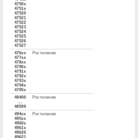
4750x
4751x
47520
47521
47522
47523
47524
47525
47526
47527
476xx
Ростелеком
477xx
478xx
4790x
4791x
4792x
4793x
4794x
4795x
48400
Ростелеком
...
48599
494xx
Ростелеком
495xx
4960x
4961x
49620
49621