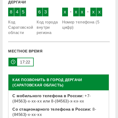
ДЕРГАЧИ
8
4
5
6
3
x
-
x
x
-
x
x
Код
Код города
Номер телефона (5
Саратовской
внутри
цифр)
области
региона
МЕСТНОЕ ВРЕМЯ
17 22
КАК ПОЗВОНИТЬ В ГОРОД ДЕРГАЧИ
(САРАТОВСКАЯ ОБЛАСТЬ)
С мобильного телефона в России:
+7-
(84563)-x-xx-xx
или
8-(84563)-x-xx-xx
Со стационарного телефона в России:
8-
(84563)-x-xx-xx