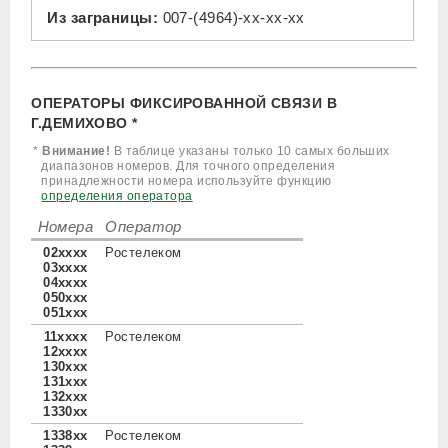
Из заграницы:
007-(4964)-xx-xx-xx
ОПЕРАТОРЫ ФИКСИРОВАННОЙ СВЯЗИ В
Г.ДЕМИХОВО *
*
Внимание!
В таблице указаны только 10 самых больших
диапазонов номеров. Для точного определения
принадлежности номера используйте функцию
определения оператора
Номера
Оператор
02xxxx
Ростелеком
03xxxx
04xxxx
050xxx
051xxx
11xxxx
Ростелеком
12xxxx
130xxx
131xxx
132xxx
1330xx
1338xx
Ростелеком