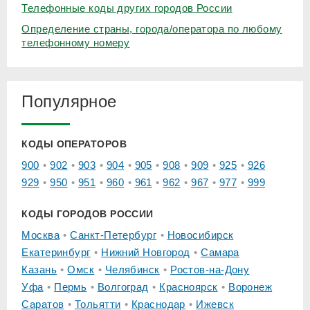
Телефонные коды других городов России
Определение страны, города/оператора по любому
телефонному номеру
Популярное
КОДЫ ОПЕРАТОРОВ
900
902
903
904
905
908
909
925
926
929
950
951
960
961
962
967
977
999
КОДЫ ГОРОДОВ РОССИИ
Москва
Санкт-Петербург
Новосибирск
Екатеринбург
Нижний Новгород
Самара
Казань
Омск
Челябинск
Ростов-на-Дону
Уфа
Пермь
Волгоград
Красноярск
Воронеж
Саратов
Тольятти
Краснодар
Ижевск