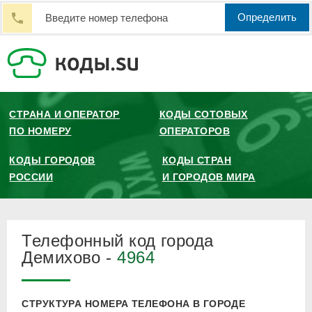
Определить
СТРАНА И ОПЕРАТОР
КОДЫ СОТОВЫХ
ПО НОМЕРУ
ОПЕРАТОРОВ
КОДЫ ГОРОДОВ
КОДЫ СТРАН
РОССИИ
И ГОРОДОВ МИРА
Телефонный код города
Демихово -
4964
СТРУКТУРА НОМЕРА ТЕЛЕФОНА В ГОРОДЕ