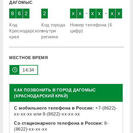
ДАГОМЫС
8
6
2
2
x
x
-
x
x
-
x
x
Код
Код города
Номер телефона (6
Краснодарского
внутри
цифр)
края
региона
МЕСТНОЕ ВРЕМЯ
14:34
КАК ПОЗВОНИТЬ В ГОРОД ДАГОМЫС
(КРАСНОДАРСКИЙ КРАЙ)
С мобильного телефона в России:
+7-(8622)-
xx-xx-xx
или
8-(8622)-xx-xx-xx
Со стационарного телефона в России:
8-
(8622)-xx-xx-xx