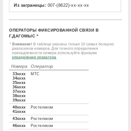
Из заграницы:
007-(8622)-xx-xx-xx
ОПЕРАТОРЫ ФИКСИРОВАННОЙ СВЯЗИ В
Г.ДАГОМЫС *
*
Внимание!
В таблице указаны только 10 самых больших
диапазонов номеров. Для точного определения
принадлежности номера используйте функцию
определения оператора
Номера
Оператор
33xxxx
МТС
34xxxx
35xxxx
36xxxx
37xxxx
38xxxx
39xxxx
40xxxx
Ростелеком
41xxxx
43xxxx
Ростелеком
46xxxx
Ростелеком